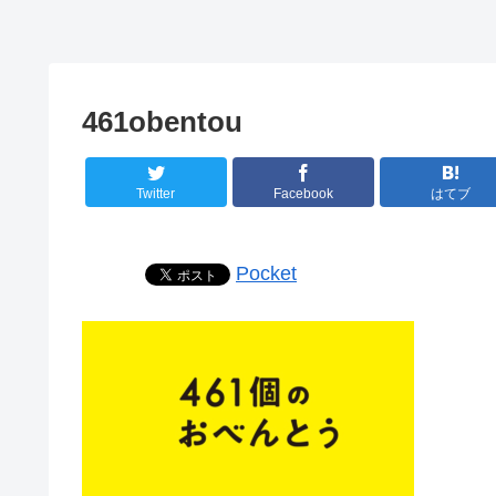
461obentou
Twitter
Facebook
はてブ
Pocket