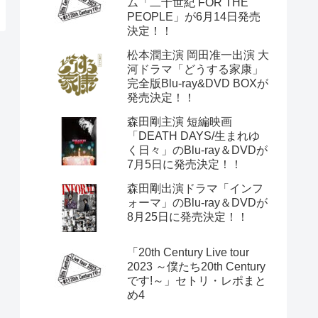
ム「二十世紀 FOR THE
PEOPLE」が6月14日発売
決定！！
松本潤主演 岡田准一出演 大
河ドラマ「どうする家康」
完全版Blu-ray&DVD BOXが
発売決定！！
森田剛主演 短編映画
「DEATH DAYS/生まれゆ
く日々」のBlu-ray＆DVDが
7月5日に発売決定！！
森田剛出演ドラマ「インフ
ォーマ」のBlu-ray＆DVDが
8月25日に発売決定！！
「20th Century Live tour
2023 ～僕たち20th Century
です!～」セトリ・レポまと
め4