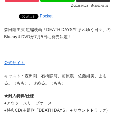
2023.04.28
2023.03.31
Pocket
森田剛主演 短編映画「DEATH DAYS/生まれゆく日々」の
Blu-ray＆DVDが7月5日に発売決定！！
公式サイト
キャスト：森田剛、石橋静河、前原滉、佐藤緋美、まも
る。（もも）、せめる。（もも）
★封入特典/仕様
●アウタースリーブケース
●特典CD(主題歌「DEATH DAYS」＋サウンドトラック)