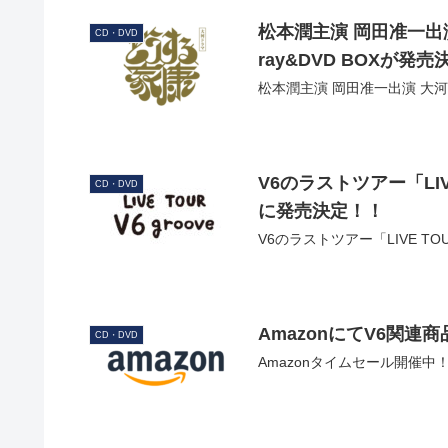
松本潤主演 岡田准一出
CD・DVD
ray&DVD BOXが発
松本潤主演 岡田准一出演 大河ド
V6のラストツアー「LIVE 
CD・DVD
に発売決定！！
V6のラストツアー「LIVE TOU
AmazonにてV6関連
CD・DVD
Amazonタイムセール開催中