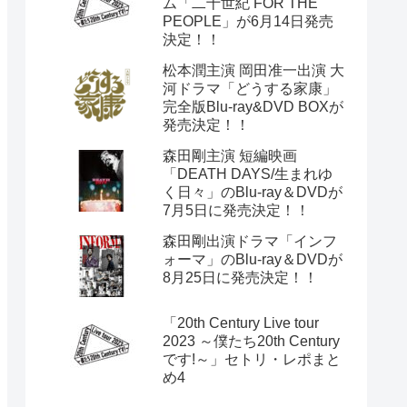
ム「二十世紀 FOR THE
PEOPLE」が6月14日発売
決定！！
松本潤主演 岡田准一出演 大
河ドラマ「どうする家康」
完全版Blu-ray&DVD BOXが
発売決定！！
森田剛主演 短編映画
「DEATH DAYS/生まれゆ
く日々」のBlu-ray＆DVDが
7月5日に発売決定！！
森田剛出演ドラマ「インフ
ォーマ」のBlu-ray＆DVDが
8月25日に発売決定！！
「20th Century Live tour
2023 ～僕たち20th Century
です!～」セトリ・レポまと
め4