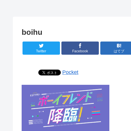
boihu
Twitter
Facebook
はてブ
Pocket