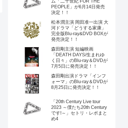
ム「二十世紀 FOR THE
PEOPLE」が6月14日発売
決定！！
松本潤主演 岡田准一出演 大
河ドラマ「どうする家康」
完全版Blu-ray&DVD BOXが
発売決定！！
森田剛主演 短編映画
「DEATH DAYS/生まれゆ
く日々」のBlu-ray＆DVDが
7月5日に発売決定！！
森田剛出演ドラマ「インフ
ォーマ」のBlu-ray＆DVDが
8月25日に発売決定！！
「20th Century Live tour
2023 ～僕たち20th Century
です!～」セトリ・レポまと
め4