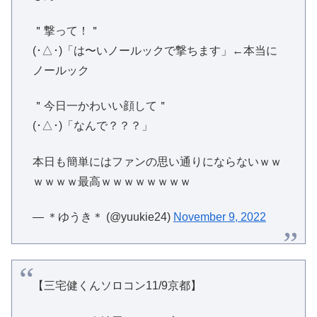
＂撃って！＂
(･△･)「は〜いノールックで撃ちます」←本当に
ノールック
＂今日一かわいい顔して＂
(･△･)「なんで？？？」
本日も簡単にはファンの思い通りにならないｗｗ
ｗｗｗｗ最高ｗｗｗｗｗｗｗｗ
— ＊ゆうき＊ (@yuukie24)
November 9, 2022
【三宅健くんソロコン11/9京都】