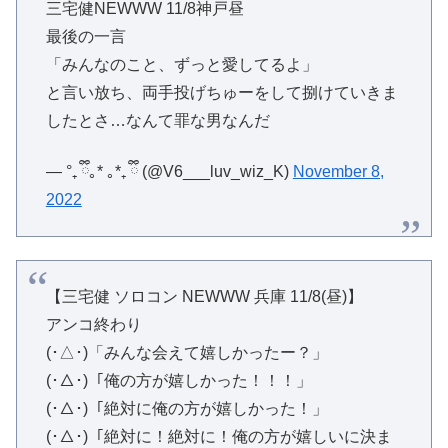
三宅健NEWWW 11/8神戸昼
最後の一言
「みんなのこと、ずっと愛してるよ」
と言い放ち、両手投げちゅーをして捌けていきま
したとさ…なんて罪な男なんだ
— °₊ ྀི｡* ｡*₊ ྀི (@V6___luv_wiz_K)
November 8,
2022
【三宅健 ソロコン NEWWW 兵庫 11/8(昼)】
アンコ終わり
(･△･)「みんな会えて嬉しかったー？」
(･△･)「俺の方が嬉しかった！！！」
(･△･)「絶対に俺の方が嬉しかった！」
(･△･)「絶対に！絶対に！俺の方が嬉しいに決ま