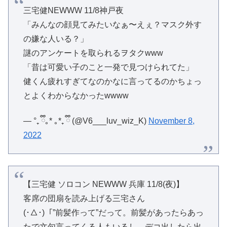
三宅健NEWWW 11/8神戸夜
「みんなの顔見てみたいなぁ〜えぇ？マスク外す
の嫌な人いる？」
謎のアンケートを取られるヲタクwww
「昔は可愛い子のこと一発で見つけられてた」
健くん疲れすぎてなのかなに言ってるのかちょっ
とよくわからなかったwwww
— °₊ ྀི｡* ｡*₊ ྀི (@V6___luv_wiz_K)
November 8,
2022
【三宅健 ソロコン NEWWW 兵庫 11/8(夜)】
客席の団扇を読み上げる三宅さん
(･△･)「”前髪作って”だって。前髪があったらあっ
たで文句言ってくる人もいるし、デコ出したら出