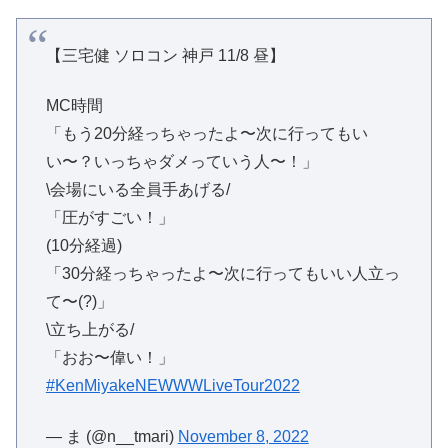
【三宅健 ソロコン 神戸 11/8 昼】
MC時間
「もう20分経っちゃったよ〜次に行ってもい
い〜？いっちゃダメっていう人〜！」
\会場にいる全員手あげる/
「圧がすごい！」
(10分経過)
「30分経っちゃったよ〜次に行ってもいい人立っ
て〜(?)」
\立ち上がる/
「おお〜偉い！」
#KenMiyakeNEWWWLiveTour2022
— ま (@n__tmari)
November 8, 2022