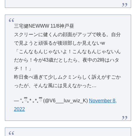
三宅健NEWWW 11/8神戸昼
スクリーンに健くんの顔面がアップで映る。自分
で見ようと頑張るが後頭部しか見えないw
「こんなもんじゃないよ！こんなもんじゃないん
だから！今が43歳だとしたら、夜中の2時はハタ
チ！！」
昨日食べ過ぎて少しムクミンらしく訴えがすごか
ったが、そんな風には見えなかった…
— °₊ ྀི｡* ｡*₊ ྀི (@V6___luv_wiz_K)
November 8,
2022