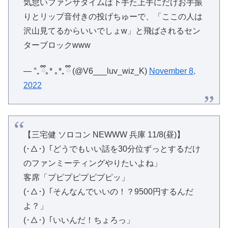
気怠いファンサタイムは下手た上手にだけお手振
りとリップ音付きの投げちゅーで、「ここの人は
沢山見てるからいいでしょw」と飛ばされるセン
ターブロックwww
— °₊ ྀི｡* ｡*₊ ྀི (@V6___luv_wiz_K)
November 8,
2022
【三宅健 ソロコン NEWWW 兵庫 11/8(昼)】
(･△･)「どうでもいい話を30分位ずっとするだけ
のファンミーティングやりたいよね」
客席「プピプピプピプピッ」
(･△･)「そんなんでいいの！？9500円するんだ
よ？」
(･△･)「いいんだ！ちょろっ」