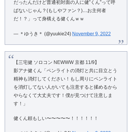
だったんだけど普通初対面の人に健”くん”って呼
ばないじゃん？(もしやファン？)…お主何者
だ！？」って身構える健くんｗｗ
— ＊ゆうき＊ (@yuukie24)
November 9, 2022
【三宅健 ソロコン NEWWW 京都 11/9】
影アナ健くん「ペンライトの消灯と共に目立とう
精神も消灯してください！もし周りにペンライト
を消灯してない人がいても注意すると揉めるから
やらなくて大丈夫です！僕が見つけて注意しま
す！」
健くん頼もしい〜〜〜〜〜！！！！！！