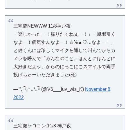
三宅健NEWWW 11/8神戸夜
「楽しかったー！帰りたくねぇー！」「風邪引く
なよー！病気すんなよー！☆%▲♡…なよー！」
と健くんには珍しくマイクを通して叫んでからカ
メラを呼んで「みんなのこと、ほんとにほんとに
大好きだよッ」からのにっこにこスマイルで両手
投げちゅーいただきました(死)
— °₊ ྀི｡* ｡*₊ ྀི (@V6___luv_wiz_K)
November 8,
2022
三宅健ソロコン 11/8 神戸夜