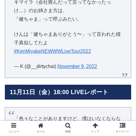
キマイラ（会社畳んだって言ってなかったっ
け…）のお姉さま方は、
「健ちゃま」って呼ぶみたい。
けんは「健ちゃまありがとう〜」って言われた様
子真似してたよ
#KenMiyakeNEWWWLiveTour2022
— K (@__dirtychai)
November 9, 2022
11月11日（金）18:00 LIVEレポート
「色々なことがありますけど、僕はいなくならな
いから、後悔させないから」
メニュー
ホーム
検索
トップ
サイドバー
三宅健 11/11 福岡