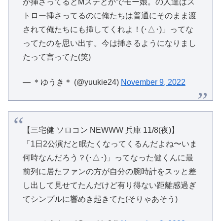
が挿さってるとMステとかでモー娘。の人達はス
トロー挿さってるのに俺たちは普通にそのまま渡
されて俺たちにも挿してくれよ！(･△･)」ってな
ってたのを思い出す。今は挿さるようになりまし
たって言ってた(笑)
— ＊ゆうき＊ (@yuukie24)
November 9, 2022
【三宅健 ソロコン NEWWW 兵庫 11/8(夜)】
「1日2公演だと眠たくなってくるんだよね〜いま
何時なんだろう？(･△･)」ってなった健くんに最
前列に居たファンの方が自分の腕時計をスッと差
し出して見せてたんだけど有り得ない距離感過ぎ
てシンプルに響めき起きてた(そりゃあそう)