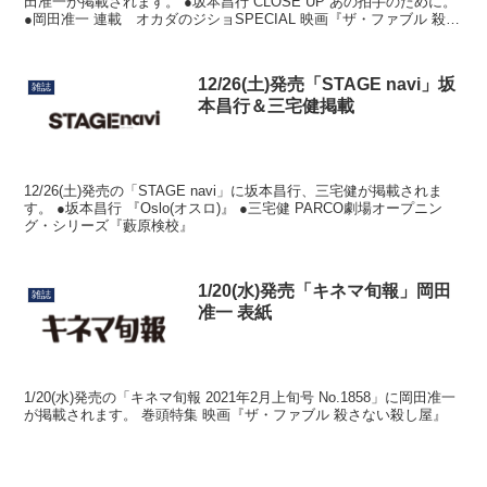
田准一が掲載されます。 ●坂本昌行 CLOSE UP あの拍手のために。
●岡田准一 連載 オカダのジショSPECIAL 映画『ザ・ファブル 殺さ
ない殺し屋』
12/26(土)発売「STAGE navi」坂
雑誌
本昌行＆三宅健掲載
12/26(土)発売の「STAGE navi」に坂本昌行、三宅健が掲載されま
す。 ●坂本昌行 『Oslo(オスロ)』 ●三宅健 PARCO劇場オープニン
グ・シリーズ『藪原検校』
1/20(水)発売「キネマ旬報」岡田
雑誌
准一 表紙
1/20(水)発売の「キネマ旬報 2021年2月上旬号 No.1858」に岡田准一
が掲載されます。 巻頭特集 映画『ザ・ファブル 殺さない殺し屋』