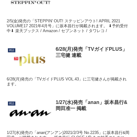
2/5(金)発売の「STEPPIN' OUT! ステッピンアウト! APRIL 2021
VOLUME17 2021年4月号」に坂本昌行が掲載されます。 ⬇予約受付
中⬇ 楽天ブックス / Amazon / セブンネット / タワレコ /
6/28(月)発売「TVガイドPLUS」
雑誌
三宅健 連載
6/28(月)発売の「TVガイドPLUS VOL.43」に三宅健さんが掲載され
ます。
1/27(水)発売「anan」坂本昌行&
雑誌
岡田准一 掲載
1/27(水)発売の「anan(アンアン)2021/2/3号 No.2235」に坂本昌行&岡