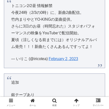
トニコン2/2昼 情報解禁
今夜24時（2/3の0時）に、新曲2曲配信。
竹内まりやとYO-KINGの楽曲提供。
さらに3日のお昼（時間忘れた）スタジオパフォ
ーマンスの映像をYouTubeで配信開始。
夏頃（涼しくなる前までには）オリジナルアルバ
ム発売！！！新曲たくさんあるんですってよ！
— いりこ (@iricotea)
February 2, 2023
追加
銀テープあり
バンド
メニュー
ホーム
検索
トップ
サイドバー
女性ダンサー4名