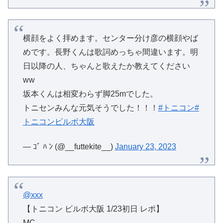
横顔をよく拝めます。センター分け彦の横顔やば
めです。長野くんは歌詞めっちゃ間違います。明
日以降の人、ちゃんと歌えたか教えてください
ww
坂本くんは相変わらず脚25mでした。
トニセンみんな元気そうでした！！！
#トニコン
#
トニコンビルボ大阪
— ｺﾞ ﾊ ﾝ (@__futtekite__)
January 23, 2023
@xxx
【トニコン ビルボ大阪 1/23初日 レポ】
MC