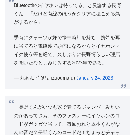
Bluetoothのイヤホンは持ってる、と反論する長野
くん。「だけど有線のほうがクリアに聴こえる気
がするから」
手首にクォーツが嫌で懐中時計を持ち、携帯を耳
に当てると電磁波で頭痛になるからとイヤホンマ
イク使う等を経て、久しぶりに長野博らしい理屈
を聞いたなとしみじみする2023年である。
— 丸あんず (@anzuoumaru)
January 24, 2023
「長野くんがいつも家で着てるジャンパーみたい
のがあってさぁ、そのファスナーにイヤホンのコ
ードがガツガツ当って、毎回おれと坂本くんがな
んの音だ？長野くんのコードだ！ちょっとチャッ