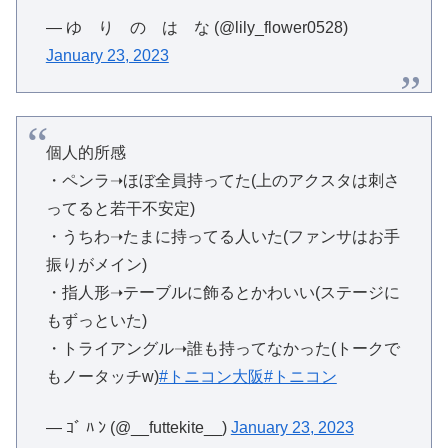
— ゆ り の は な (@lily_flower0528)
January 23, 2023
個人的所感
・ペンラ➝ほぼ全員持ってた(上のアクスタは刺さ
ってると若干不安定)
・うちわ➝たまに持ってる人いた(ファンサはお手
振りがメイン)
・指人形➝テーブルに飾るとかわいい(ステージに
もずっといた)
・トライアングル➝誰も持ってなかった(トークで
もノータッチw)
#トニコン大阪
#トニコン
— ｺﾞ ﾊ ﾝ (@__futtekite__)
January 23, 2023