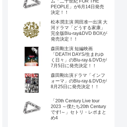
ム「二十世紀 FOR THE
PEOPLE」が6月14日発売
決定！！
松本潤主演 岡田准一出演 大
河ドラマ「どうする家康」
完全版Blu-ray&DVD BOXが
発売決定！！
森田剛主演 短編映画
「DEATH DAYS/生まれゆ
く日々」のBlu-ray＆DVDが
7月5日に発売決定！！
森田剛出演ドラマ「インフ
ォーマ」のBlu-ray＆DVDが
8月25日に発売決定！！
「20th Century Live tour
2023 ～僕たち20th Century
です!～」セトリ・レポまと
め4