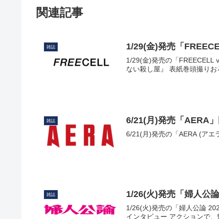
関連記事
1/29(金)発売「FREE
雑誌
1/29(金)発売の「FREECE
ない殺し屋』 表紙巻頭撮り
6/21(月)発売「AER
雑誌
6/21(月)発売の「AERA (
1/26(火)発売「婦人
雑誌
1/26(火)発売の「婦人公論 
インタビュー アクションで、