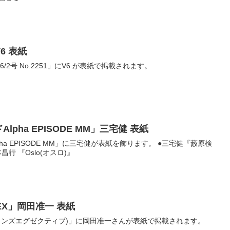
V6 表紙
1年6/2号 No.2251」にV6 が表紙で掲載されます。
Alpha EPISODE MM」三宅健 表紙
lpha EPISODE MM」に三宅健が表紙を飾ります。 ●三宅健『藪原検
行 『Oslo(オスロ)』
S EX」岡田准一 表紙
 EX(メンズエグゼクティブ)」に岡田准一さんが表紙で掲載されます。