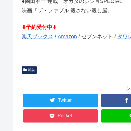
●岡田准一 連載 オカダのジショSPECIAL
映画『ザ・ファブル 殺さない殺し屋』
⬇予約受付中⬇
楽天ブックス
/
Amazon
/ セブンネット /
タワ
雑誌
シ
Twitter
Pocket