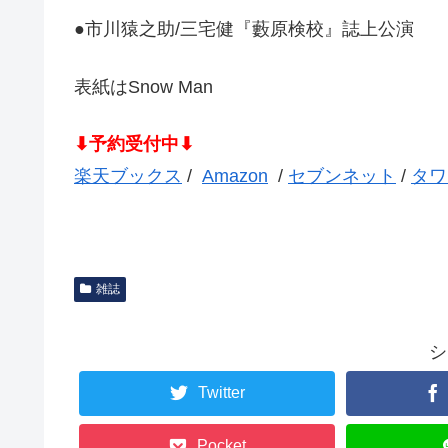
●市川猿之助/三宅健『藪原検校』誌上公演
表紙はSnow Man
⬇予約受付中⬇
楽天ブックス
/
Amazon
/
セブンネット
/
タワ
雑誌
シ
Twitter
Pocket