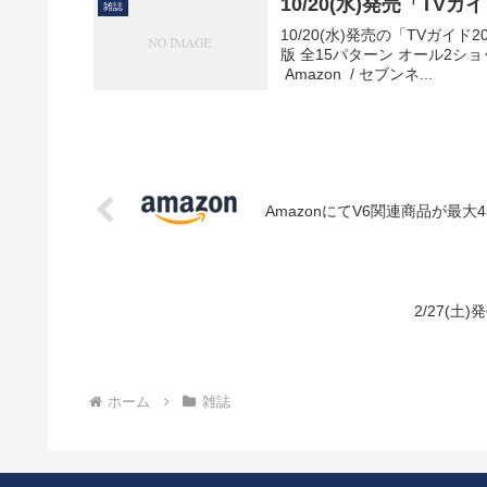
10/20(水)発売「TVガ
雑誌
10/20(水)発売の「TVガイド
版 全15パターン オール2シ
Amazon / セブンネ...
AmazonにてV6関連商品が最大
2/27(土
ホーム
雑誌