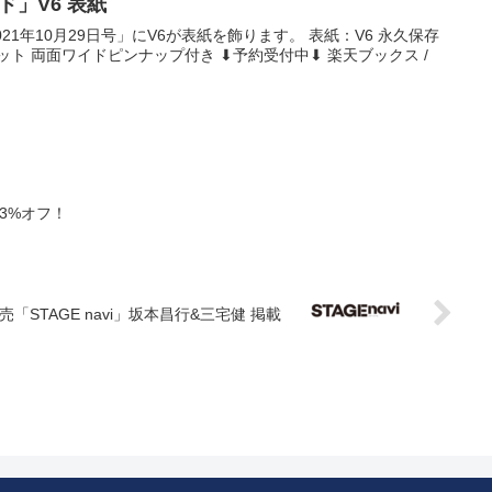
イド」V6 表紙
2021年10月29日号」にV6が表紙を飾ります。 表紙：V6 永久保存
ョット 両面ワイドピンナップ付き ⬇予約受付中⬇ 楽天ブックス /
43%オフ！
)発売「STAGE navi」坂本昌行&三宅健 掲載