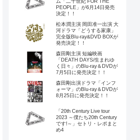
ム「二十世紀 FOR THE
PEOPLE」が6月14日発売
決定！！
松本潤主演 岡田准一出演 大
河ドラマ「どうする家康」
完全版Blu-ray&DVD BOXが
発売決定！！
森田剛主演 短編映画
「DEATH DAYS/生まれゆ
く日々」のBlu-ray＆DVDが
7月5日に発売決定！！
森田剛出演ドラマ「インフ
ォーマ」のBlu-ray＆DVDが
8月25日に発売決定！！
「20th Century Live tour
2023 ～僕たち20th Century
です!～」セトリ・レポまと
め4