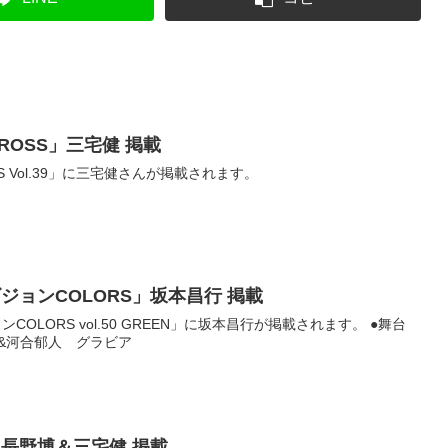
 CROSS」三宅健 掲載
OSS Vol.39」に三宅健さんが掲載されます。
レビジョンCOLORS」坂本昌行 掲載
ンCOLORS vol.50 GREEN」に坂本昌行が掲載されます。 ●舞台
行&河合郁人 グラビア
ロ」長野博＆三宅健 掲載