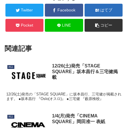
Twitter
Facebook
はてブ
Pocket
LINE
コピー
関連記事
12/26(土)発売「STAGE
雑誌
SQUARE」坂本昌行＆三宅健掲
載
12/26(土)発売の「STAGE SQUARE」に坂本昌行、三宅健が掲載され
ます。 ●坂本昌行 『Oslo(オスロ)』 ●三宅健 『藪原検校』
1/4(月)発売「CINEMA
雑誌
SQUARE」岡田准一 表紙