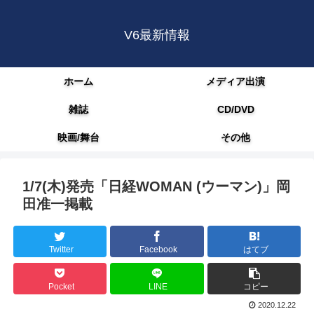
V6最新情報
ホーム
メディア出演
雑誌
CD/DVD
映画/舞台
その他
1/7(木)発売「日経WOMAN (ウーマン)」岡
田准一掲載
Twitter
Facebook
はてブ
Pocket
LINE
コピー
2020.12.22