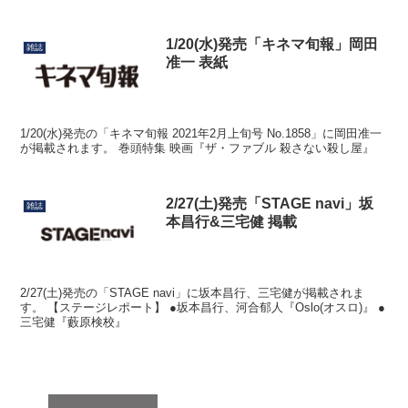
1/20(水)発売「キネマ旬報」岡田
雑誌
准一 表紙
1/20(水)発売の「キネマ旬報 2021年2月上旬号 No.1858」に岡田准一
が掲載されます。 巻頭特集 映画『ザ・ファブル 殺さない殺し屋』
2/27(土)発売「STAGE navi」坂
雑誌
本昌行&三宅健 掲載
2/27(土)発売の「STAGE navi」に坂本昌行、三宅健が掲載されま
す。 【ステージレポート】 ●坂本昌行、河合郁人『Oslo(オスロ)』 ●
三宅健『藪原検校』