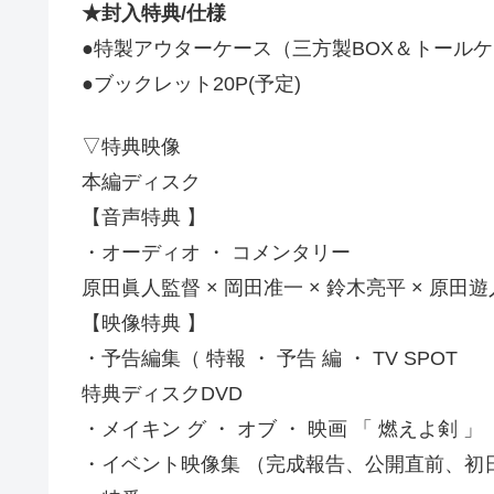
★封入特典/仕様
●特製アウターケース（三方製BOX＆トールケ
●ブックレット20P(予定)
▽特典映像
本編ディスク
【音声特典 】
・オーディオ ・ コメンタリー
原田眞人監督 × 岡田准一 × 鈴木亮平 × 原田遊
【映像特典 】
・予告編集（ 特報 ・ 予告 編 ・ TV SPOT
特典ディスクDVD
・メイキン グ ・ オブ ・ 映画 「 燃えよ剣 」
・イベント映像集 （完成報告、公開直前、初