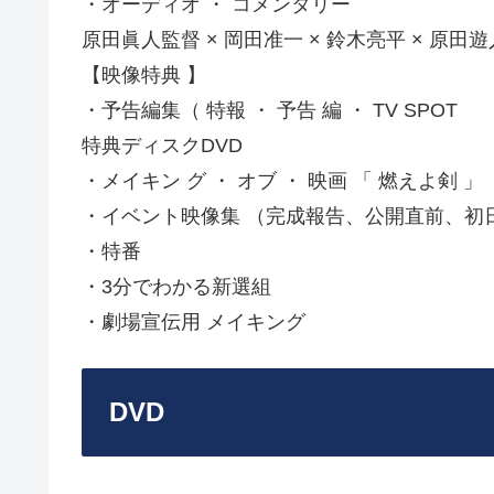
・オーディオ ・ コメンタリー
原田眞人監督 × 岡田准一 × 鈴木亮平 × 原田遊
【映像特典 】
・予告編集（ 特報 ・ 予告 編 ・ TV SPOT
特典ディスクDVD
・メイキン グ ・ オブ ・ 映画 「 燃えよ剣 」
・イベント映像集 （完成報告、公開直前、初
・特番
・3分でわかる新選組
・劇場宣伝用 メイキング
DVD