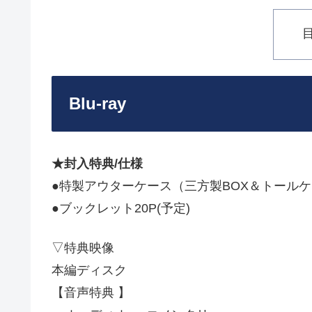
Blu-ray
★封入特典/仕様
●特製アウターケース（三方製BOX＆トールケ
●ブックレット20P(予定)
▽特典映像
本編ディスク
【音声特典 】