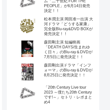
ム「二十世紀 FOR THE
PEOPLE」が6月14日発売
決定！！
松本潤主演 岡田准一出演 大
河ドラマ「どうする家康」
完全版Blu-ray&DVD BOXが
発売決定！！
森田剛主演 短編映画
「DEATH DAYS/生まれゆ
く日々」のBlu-ray＆DVDが
7月5日に発売決定！！
森田剛出演ドラマ「インフ
ォーマ」のBlu-ray＆DVDが
8月25日に発売決定！！
「20th Century Live tour
2023 ～僕たち20th Century
です!～」セトリ・レポまと
め4