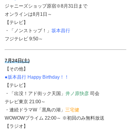
ジャニーズショップ原宿
※8月31日まで
オンラインは8月1日～
【テレビ】
・「ノンストップ！」
坂本昌行
フジテレビ 9:50～
7月24日(土)
【その他】
●坂本昌行 Happy Birthday！！
【テレビ】
・「出没！アド街ック天国」
井ノ原快彦
司会
テレビ東京 21:00～
・連続ドラマW「黒鳥の湖」
三宅健
WOWOWプライム 22:00～ ※初回のみ無料放送
【ラジオ】