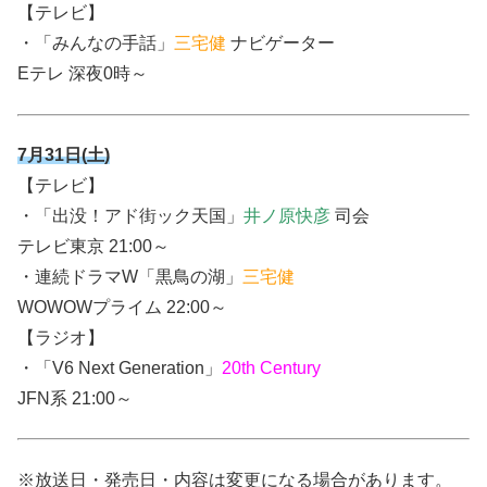
【テレビ】
・「みんなの手話」
三宅健
ナビゲーター
Eテレ 深夜0時～
7月31日(土)
【テレビ】
・「出没！アド街ック天国」
井ノ原快彦
司会
テレビ東京 21:00～
・連続ドラマW「黒鳥の湖」
三宅健
WOWOWプライム 22:00～
【ラジオ】
・「V6 Next Generation」
20th Century
JFN系 21:00～
※放送日・発売日・内容は変更になる場合があります。