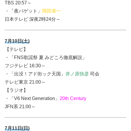
TBS
20:57～
・「夜バゲット」
岡田准一
日本テレビ 深夜2時24分～
7月10日(土)
【テレビ】
・「FNS歌謡祭 夏 みどころ徹底解説」
フジテレビ 16:30～
・「出没！アド街ック天国」
井ノ原快彦
司会
テレビ東京 21:00～
【ラジオ】
・「V6 Next Generation」
20th Century
JFN系 21:00～
7月11日(日)