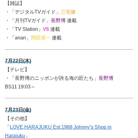
【雑誌】
・「デジタルTVガイド」
三宅健
・「月刊TVガイド」
長野博
連載
・「TV Station」
V6
連載
・「anan」
岡田准一
連載
7月22日(木)
【テレビ】
・
「長野博のニッポンが誇る海の匠たち」
長野博
BS11 19:03～
7月23日(金)
【その他】
「
LOVE,HARAJUKU Est,1988 Johnny’s Shop in
Harajuku
」