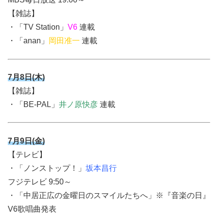
【雑誌】
・「TV Station」
V6
連載
・「anan」
岡田准一
連載
7月8日(木)
【雑誌】
・「BE-PAL」
井ノ原快彦
連載
7月9日(金)
【テレビ】
・「ノンストップ！」
坂本昌行
フジテレビ 9:50～
・
「中居正広の金曜日のスマイルたちへ」※『音楽の日』
V6歌唱曲発表