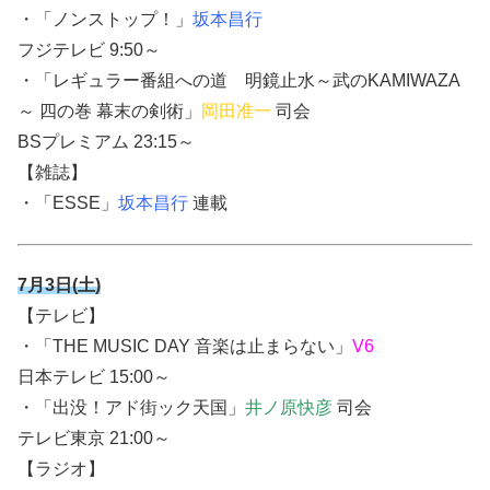
・「ノンストップ！」
坂本昌行
フジテレビ 9:50～
・「
レギュラー番組への道 明鏡止水～武のKAMIWAZA
～ 四の巻 幕末の剣術
」
岡田准一
司会
BSプレミアム 23:15～
【雑誌】
・「ESSE」
坂本昌行
連載
7月3日(土)
【テレビ】
・「THE MUSIC DAY 音楽は止まらない」
V6
日本テレビ 15:00～
・「出没！アド街ック天国」
井ノ原快彦
司会
テレビ東京 21:00～
【ラジオ】