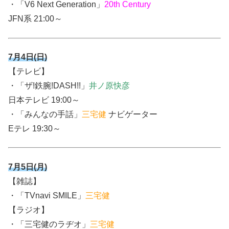
・「V6 Next Generation」
20th Century
JFN系 21:00～
7月4日(日)
【テレビ】
・
「ザ!鉄腕!DASH!!」
井ノ原快彦
日本テレビ 19:00～
・「みんなの手話」
三宅健
ナビゲーター
Eテレ 19:30～
7月5日(月)
【雑誌】
・
「TVnavi SMILE」
三宅健
【ラジオ】
・「三宅健のラヂオ」
三宅健