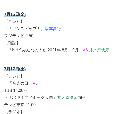
7月16日(金)
【テレビ】
・「ノンストップ！」
坂本昌行
フジテレビ 9:50～
【雑誌】
・
「NHK みんなのうた 2021年 8月・9月」
V6
井ノ原快彦
7月17日(土)
【テレビ】
・
「音楽の日」
V6
TBS 14:00～
・「出没！アド街ック天国」
井ノ原快彦
司会
テレビ東京 21:00～
【ラジオ】