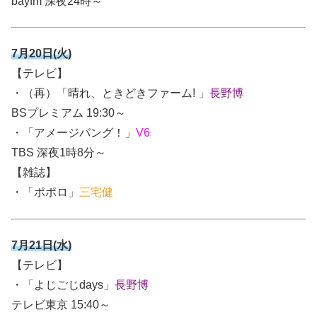
bayfm 深夜24時～
7月20日(火)
【テレビ】
・（再）「晴れ、ときどきファーム! 」
長野博
BSプレミアム 19:30～
・「アメージパング！」
V6
TBS 深夜1時8分～
【雑誌】
・「ポポロ」
三宅健
7月21日(水)
【テレビ】
・「よじごじdays」
長野博
テレビ東京 15:40～